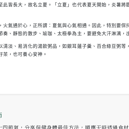
至此皆長大，故名立夏。「立夏」也代表夏天開始，炎暑將
，火氣通於心，正所謂：夏氣與心氣相通。因此，特別要保
節奏、靜態的散步、瑜珈、太極拳為主，要避免大汗淋漓，
以清淡、易消化的湯飲粥品，如銀耳蓮子羹、百合綠豆粥等
好茶，也可養心安神。
師
十四節氣，分享保健身體最佳方法，順應天時透過食材