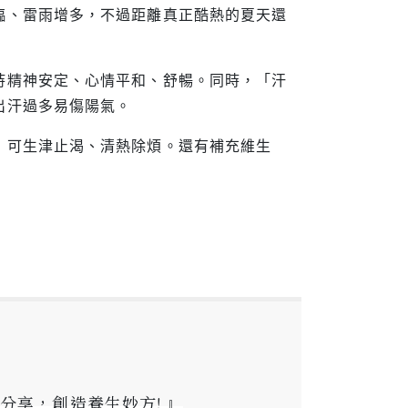
臨、雷雨增多，不過距離真正酷熱的夏天還
持精神安定、心情平和、舒暢。同時，「汗
出汗過多易傷陽氣。
，可生津止渴、清熱除煩。還有補充維生
分享，創造養生妙方! 』