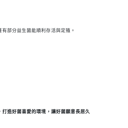
僅有部分益生菌能順利存活與定殖。
，打造好菌喜愛的環境，讓好菌願意長居久