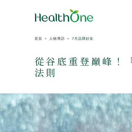
首頁
人物專訪
7月品牌好友
從谷底重登巔峰！
法則