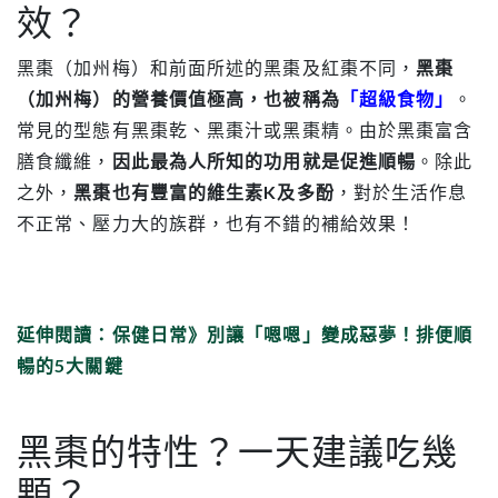
效？
黑棗（加州梅）和前面所述的黑棗及紅棗不同，
黑棗
（加州梅）的營養價值極高，也被稱為
「超級食物」
。
常見的型態有黑棗乾、黑棗汁或黑棗精。由於黑棗富含
膳食纖維，
因此最為人所知的功用就是促進順暢
。除此
之外，
黑棗也有豐富的維生素K及多酚
，對於生活作息
不正常、壓力大的族群，也有不錯的補給效果！
延伸閱讀：保健日常》別讓「嗯嗯」變成惡夢！排便順
暢的5大關鍵
黑棗的特性？一天建議吃幾
顆？