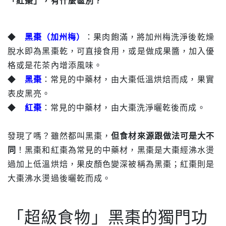
「紅棗」，有什麼區別？
◆
黑棗（加州梅）
：果肉飽滿，將加州梅洗淨後乾燥
脫水即為黑棗乾，可直接食用，或是做成果醬，加入優
格或是花茶內增添風味。
◆
黑棗
：常見的中藥材，由大棗低溫烘焙而成，果實
表皮黑亮。
◆
紅棗
：常見的中藥材，由大棗洗淨曬乾後而成。
發現了嗎？雖然都叫黑棗，
但食材來源跟做法可是大不
同
！黑棗和紅棗為常見的中藥材，黑棗是大棗經沸水燙
過加上低溫烘焙，果皮顏色變深被稱為黑棗；紅棗則是
大棗沸水燙過後曬乾而成。
「超級食物」黑棗的獨門功